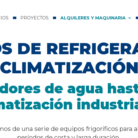
CIOS
PROYECTOS
ALQUILERES Y MAQUINARIA
S DE REFRIGER
CLIMATIZACIÓ
dores de agua has
matización industri
s de una serie de equipos frigoríficos para a
períodos de corta y larga duración.