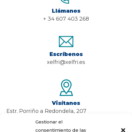
Llámanos
+ 34 607 403 268
Escríbenos
xelfri@xelfri.es
Visítanos
Estr. Porriño a Redondela, 207
Lugar de regadas. 36415 – Mos
Gestionar el
Pontevedra
consentimiento de las